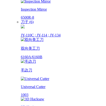
Inspection Mirror
6500R-8
刀子 (6)
JY-110C ; JY-114 ; JY-134
双向美工刀
6160A/6160B
毛边刀
Universal Cutter
1003