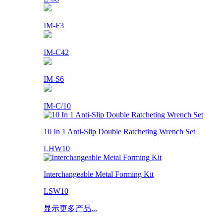
IM-F3
IM-C42
IM-S6
IM-C/10
10 In 1 Anti-Slip Double Ratcheting Wrench Set
LHW10
Interchangeable Metal Forming Kit
LSW10
显示更多产品...