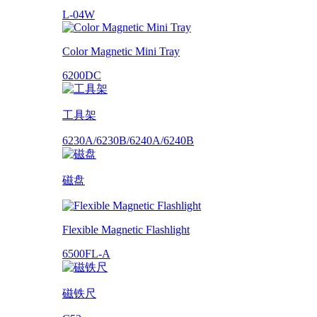
L-04W
Color Magnetic Mini Tray
6200DC
工具架
6230A/6230B/6240A/6240B
磁盘
Flexible Magnetic Flashlight
6500FL-A
磁铁尺