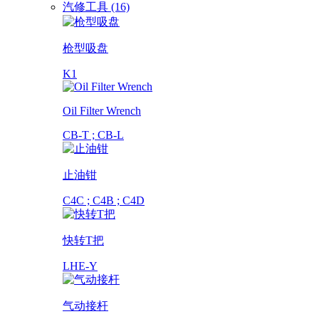
汽修工具 (16)
枪型吸盘
K1
Oil Filter Wrench
CB-T ; CB-L
止油钳
C4C ; C4B ; C4D
快转T把
LHE-Y
气动接杆