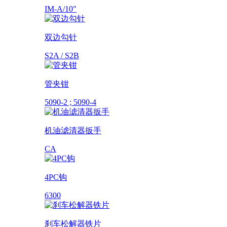
IM-A/10"
双边勾针
S2A / S2B
管夹钳
5090-2 ; 5090-4
机油滤清器扳手
CA
4PC钩
6300
刹车松解器铁片