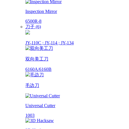
Inspection Mirror
6500R-8
刀子 (6)
JY-110C ; JY-114 ; JY-134
双向美工刀
6160A/6160B
毛边刀
Universal Cutter
1003