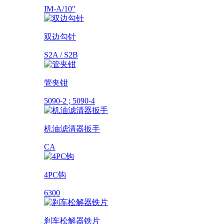
IM-A/10"
双边勾针
S2A / S2B
管夹钳
5090-2 ; 5090-4
机油滤清器扳手
CA
4PC钩
6300
刹车松解器铁片