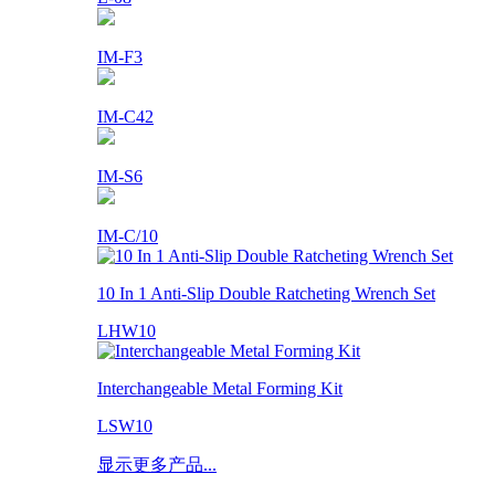
IM-F3
IM-C42
IM-S6
IM-C/10
10 In 1 Anti-Slip Double Ratcheting Wrench Set
LHW10
Interchangeable Metal Forming Kit
LSW10
显示更多产品...