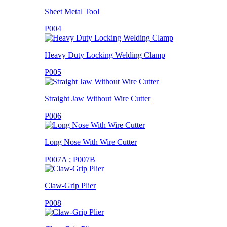
Sheet Metal Tool
P004
Heavy Duty Locking Welding Clamp
P005
Straight Jaw Without Wire Cutter
P006
Long Nose With Wire Cutter
P007A ; P007B
Claw-Grip Plier
P008