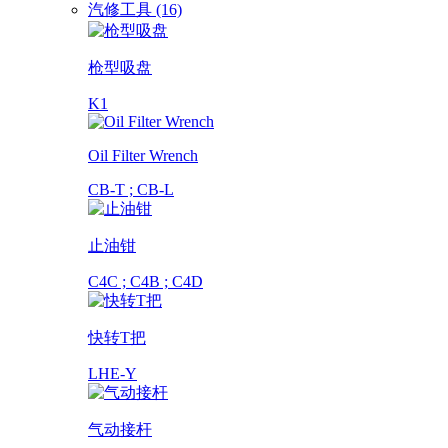
汽修工具 (16)
枪型吸盘
K1
Oil Filter Wrench
CB-T ; CB-L
止油钳
C4C ; C4B ; C4D
快转T把
LHE-Y
气动接杆