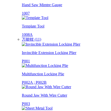
Hand Saw Mimtre Gauge
1007
Template Tool
1008A
万能钳 (11)
Invincible Extension Locking Plier
P001
Multifunction Locking Plie
P002A ; P002B
Round Jaw With Wire Cutter
P003