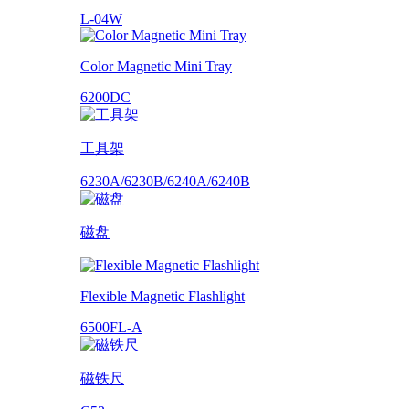
L-04W
Color Magnetic Mini Tray
6200DC
工具架
6230A/6230B/6240A/6240B
磁盘
Flexible Magnetic Flashlight
6500FL-A
磁铁尺