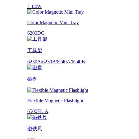
L-04W
Color Magnetic Mini Tray
6200DC
工具架
6230A/6230B/6240A/6240B
磁盘
Flexible Magnetic Flashlight
6500FL-A
磁铁尺