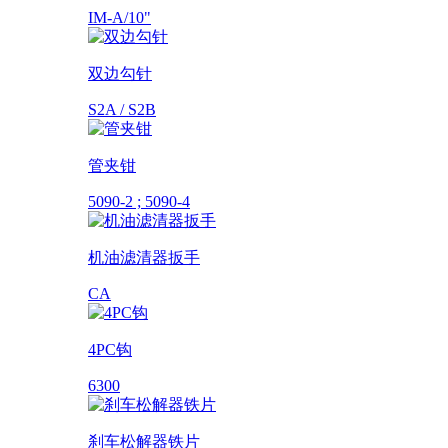
IM-A/10"
双边勾针
S2A / S2B
管夹钳
5090-2 ; 5090-4
机油滤清器扳手
CA
4PC钩
6300
刹车松解器铁片