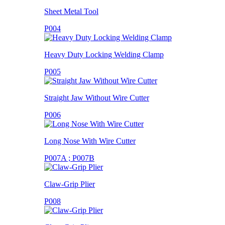
Sheet Metal Tool
P004
Heavy Duty Locking Welding Clamp
P005
Straight Jaw Without Wire Cutter
P006
Long Nose With Wire Cutter
P007A ; P007B
Claw-Grip Plier
P008