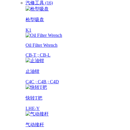
汽修工具 (16)
枪型吸盘
K1
Oil Filter Wrench
CB-T ; CB-L
止油钳
C4C ; C4B ; C4D
快转T把
LHE-Y
气动接杆