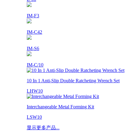
IM-F3
IM-C42
IM-S6
IM-C/10
10 In 1 Anti-Slip Double Ratcheting Wrench Set
LHW10
Interchangeable Metal Forming Kit
LSW10
显示更多产品...