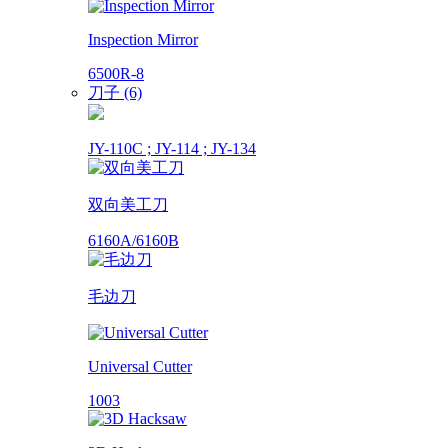
Inspection Mirror
6500R-8
刀子 (6)
JY-110C ; JY-114 ; JY-134
双向美工刀
6160A/6160B
毛边刀
Universal Cutter
1003