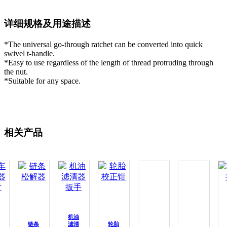
详细规格及用途描述
*The universal go-through ratchet can be converted into quick
swivel t-handle.
*Easy to use regardless of the length of thread protruding through
the nut.
*Suitable for any space.
相关产品
机油
链条
滤清
轮胎