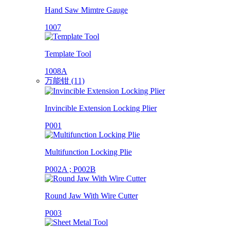
Hand Saw Mimtre Gauge
1007
Template Tool
1008A
万能钳 (11)
Invincible Extension Locking Plier
P001
Multifunction Locking Plie
P002A ; P002B
Round Jaw With Wire Cutter
P003