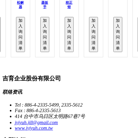
松解
器扳
校正
器
手
钳
加
加
加
加
加
入
入
入
入
入
询
询
询
询
询
问
问
问
问
问
清
清
清
清
清
单
单
单
单
单
吉育企业股份有限公司
联络资讯
Tel : 886-4-2335-5499, 2335-5612
Fax : 886-4-2335-5613
414 台中市乌日区太明路67巷7号
jyiyuh.jill@gmail.com
www.jyiyuh.com.tw