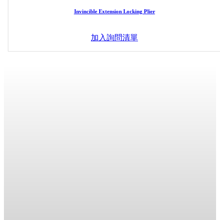
Invincible Extension Locking Plier
加入詢問清單