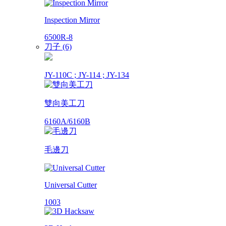
Inspection Mirror
6500R-8
刀子 (6)
JY-110C ; JY-114 ; JY-134
雙向美工刀
6160A/6160B
毛邊刀
Universal Cutter
1003