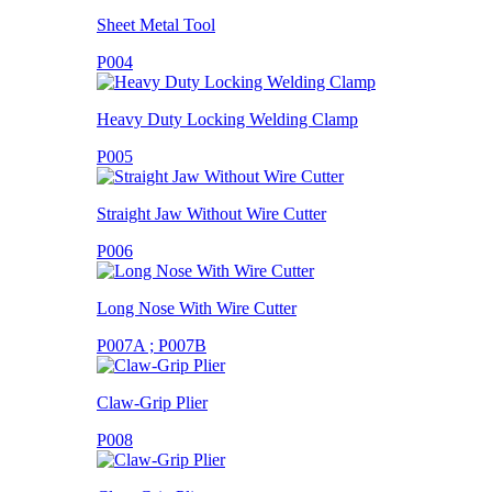
Sheet Metal Tool
P004
Heavy Duty Locking Welding Clamp
P005
Straight Jaw Without Wire Cutter
P006
Long Nose With Wire Cutter
P007A ; P007B
Claw-Grip Plier
P008