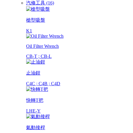
汽修工具 (16)
槍型吸盤
K1
Oil Filter Wrench
CB-T ; CB-L
止油鉗
C4C ; C4B ; C4D
快轉T把
LHE-Y
氣動接桿