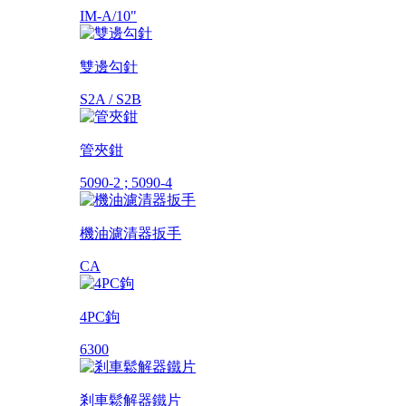
IM-A/10"
雙邊勾針
S2A / S2B
管夾鉗
5090-2 ; 5090-4
機油濾清器扳手
CA
4PC鉤
6300
剎車鬆解器鐵片