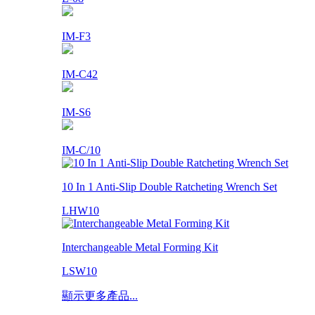
IM-F3
IM-C42
IM-S6
IM-C/10
10 In 1 Anti-Slip Double Ratcheting Wrench Set
LHW10
Interchangeable Metal Forming Kit
LSW10
顯示更多產品...