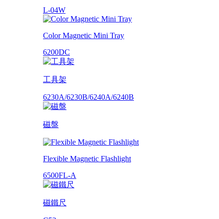
L-04W
Color Magnetic Mini Tray
6200DC
工具架
6230A/6230B/6240A/6240B
磁盤
Flexible Magnetic Flashlight
6500FL-A
磁鐵尺