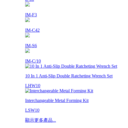
IM-F3
IM-C42
IM-S6
IM-C/10
10 In 1 Anti-Slip Double Ratcheting Wrench Set
LHW10
Interchangeable Metal Forming Kit
LSW10
顯示更多產品...