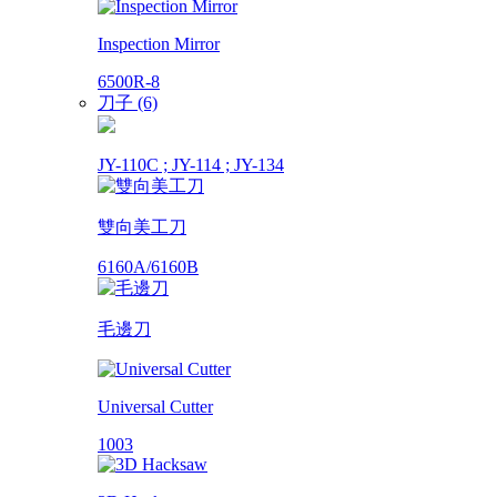
Inspection Mirror
6500R-8
刀子 (6)
JY-110C ; JY-114 ; JY-134
雙向美工刀
6160A/6160B
毛邊刀
Universal Cutter
1003