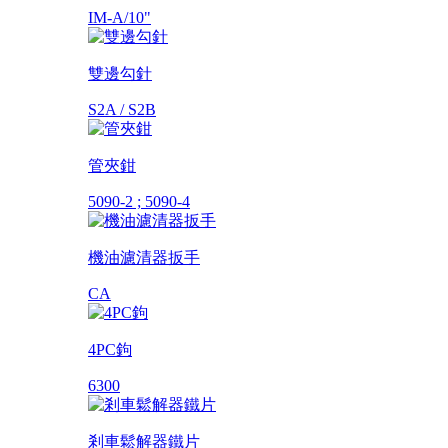
IM-A/10"
雙邊勾針
S2A / S2B
管夾鉗
5090-2 ; 5090-4
機油濾清器扳手
CA
4PC鉤
6300
剎車鬆解器鐵片