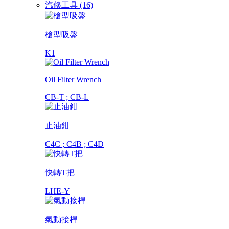
汽修工具 (16)
槍型吸盤
K1
Oil Filter Wrench
CB-T ; CB-L
止油鉗
C4C ; C4B ; C4D
快轉T把
LHE-Y
氣動接桿