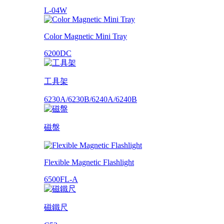
L-04W
Color Magnetic Mini Tray
6200DC
工具架
6230A/6230B/6240A/6240B
磁盤
Flexible Magnetic Flashlight
6500FL-A
磁鐵尺