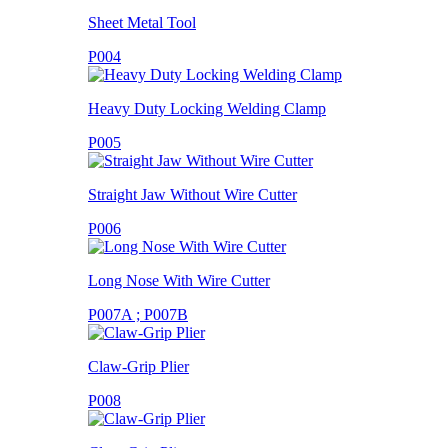
Sheet Metal Tool
P004
Heavy Duty Locking Welding Clamp
P005
Straight Jaw Without Wire Cutter
P006
Long Nose With Wire Cutter
P007A ; P007B
Claw-Grip Plier
P008