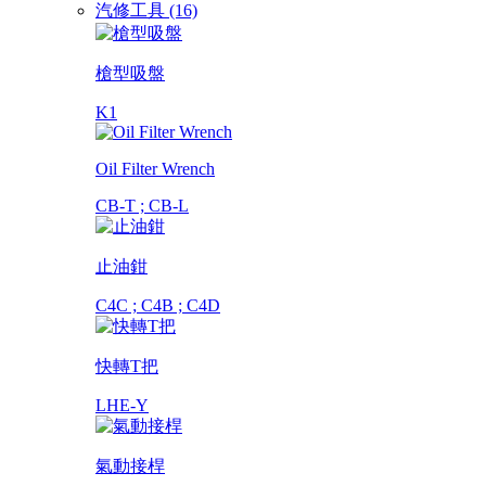
汽修工具 (16)
槍型吸盤
K1
Oil Filter Wrench
CB-T ; CB-L
止油鉗
C4C ; C4B ; C4D
快轉T把
LHE-Y
氣動接桿