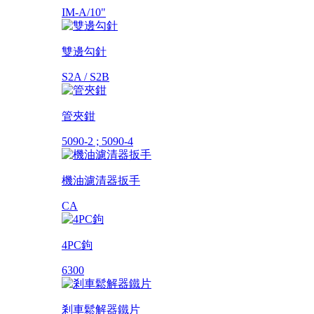
IM-A/10"
雙邊勾針
S2A / S2B
管夾鉗
5090-2 ; 5090-4
機油濾清器扳手
CA
4PC鉤
6300
剎車鬆解器鐵片