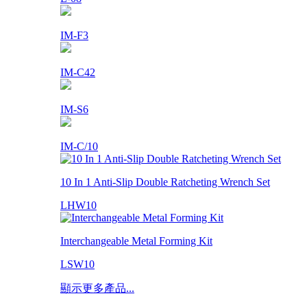
IM-F3
IM-C42
IM-S6
IM-C/10
10 In 1 Anti-Slip Double Ratcheting Wrench Set
LHW10
Interchangeable Metal Forming Kit
LSW10
顯示更多產品...