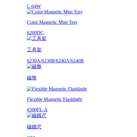
L-04W
Color Magnetic Mini Tray
6200DC
工具架
6230A/6230B/6240A/6240B
磁盤
Flexible Magnetic Flashlight
6500FL-A
磁鐵尺