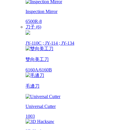
Inspection Mirror
6500R-8
刀子 (6)
JY-110C ; JY-114 ; JY-134
雙向美工刀
6160A/6160B
毛邊刀
Universal Cutter
1003